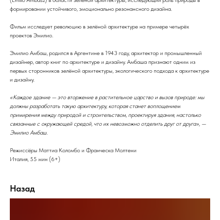
(Emilio Ambasz) в области зелёной архитектуры, исследующий роль природы в
формировании устойчивого, эмоционально резонансного дизайна.
Фильм исследует революцию в зелёной архитектуре на примере четырёх
проектов Эмилио.
Эмилио Амбаш, родился в Аргентине в 1943 году, архитектор и промышленный
дизайнер, автор книг по архитектуре и дизайну. Амбаша признают одним из
первых сторонников зелёной архитектуры, экологического подхода к архитектуре
и дизайну.
«Каждое здание — это вторжение в растительное царство и вызов природе: мы
должны разработать такую архитектуру, которая станет воплощением
примирения между природой и строительством, проектируя здания, настолько
связанные с окружающей средой, что их невозможно отделить друг от друга», —
Эмилио Амбаш.
Режиссёры Маттиа Коломбо и Франческа Молтени
Италия, 55 мин (6+)
Назад