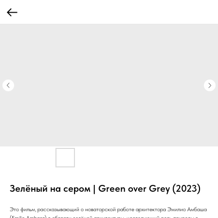
Зелёный на сером | Green over Grey (2023)
Это фильм, рассказывающий о новаторской работе архитектора Эмилио Амбаша