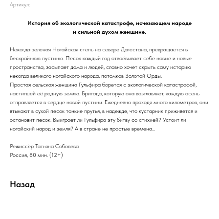
Артикул:
История об экологической катастрофе, исчезающем народе
и сильной духом женщине.
Некогда зеленая Ногайская степь на севере Дагестана, превращается в
бескрайнюю пустыню. Песок каждый год отвоёвывает себе новые и новые
пространства, засыпает дома и людей, словно хочет скрыть саму историю
некогда великого ногайского народа, потомков Золотой Орды.
Простая сельская женщина Гульфира борется с экологической катастрофой,
настигшей её родную землю. Бригада, которую она возглавляет, каждую осень
отправляется в сердце новой пустыни. Ежедневно проходя много километров, они
втыкают в сухой песок тонкие прутья, в надежде, что кустарник приживется и
остановит песок. Выиграет ли Гульфира эту битву со стихией? Устоит ли
ногайский народ и земля? А в стране не простые времена...
Режиссёр Татьяна Соболева
Россия, 80 мин. (12+)
Назад