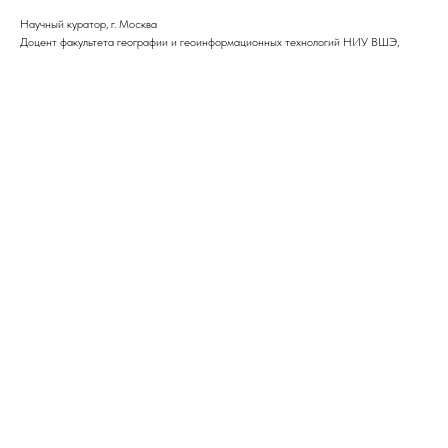
Научный куратор, г. Москва
Доцент факультета географии и геоинформационных технологий НИУ ВШЭ,