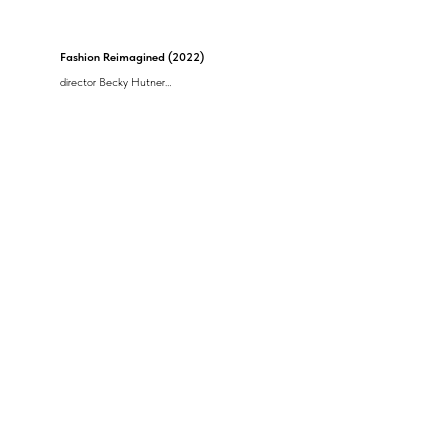
Fashion Reimagined (2022)
director Becky Hutner
UK, USA, 100 min.