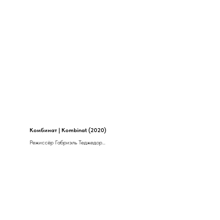
Комбинат | Kombinat (2020)
Режиссёр Габриэль Теджедор
Швейцария, 76 мин (0+)