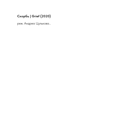
Скорбь | Grief (2020)
реж. Андреа Цулькова
Чехия, 92 мин.
(
18+)