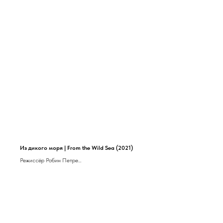
Из дикого моря | From the Wild Sea (2021)
Режиссёр Робин Петре
Дания, 79 мин (12+)