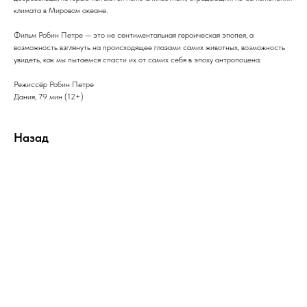
климата в Мировом океане.
Фильм Робин Петре — это не сентиментальная героическая эпопея, а
возможность взглянуть на происходящее глазами самих животных, возможность
увидеть, как мы пытаемся спасти их от самих себя в эпоху антропоцена.
Режиссёр Робин Петре
Дания, 79 мин (12+)
Назад