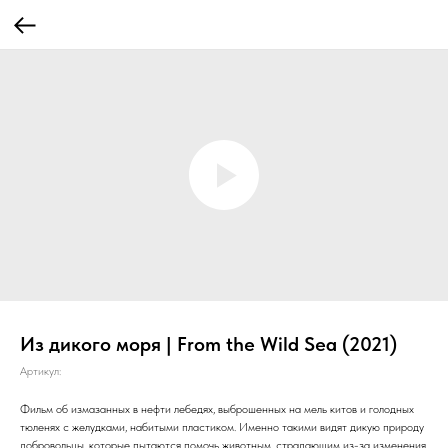
Из дикого моря | From the Wild Sea (2021)
Артикул:
Фильм об измазанных в нефти лебедях, выброшенных на мель китов и голодных
тюленях с желудками, набитыми пластиком. Именно такими видят дикую природу
добровольцы, которые пытаются помочь животным, страдающим из-за изменения