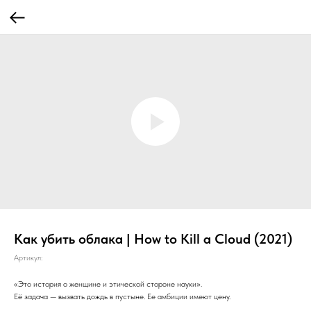
Как убить облака | How to Kill a Cloud (2021)
Артикул:
«Это история о женщине и этической стороне науки».
Её задача — вызвать дождь в пустыне. Ее амбиции имеют цену.