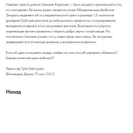
Главная страсть учёной Ханнеле Корхонен — быть лучшей и признанной в том,
что она делает. Её жизнь резко меняется, когда Объединенные Арабские
Эмираты выделяют ей исследовательский грант в размере 1,5 миллионов
долларов США для участия в их амбициозном проекте по стимулированию
выпадения осадков в этом засушливом регионе. Возможность получить
надлежащее финансирование и творить добро звучит потрясающе. Но
постепенно Ханнеле узнает, что у инвесторов свои планы. Ее энтузиазм
превращается в этическую дилемму и внутренние конфликты.
Если ей удастся вызвать дождь, найдет ли она способ управлять облаками?
Какова конечная цена амбиций?
Режиссёр Туйя Халттунен
Финляндия, Дания, 77 мин. (12+)
Назад